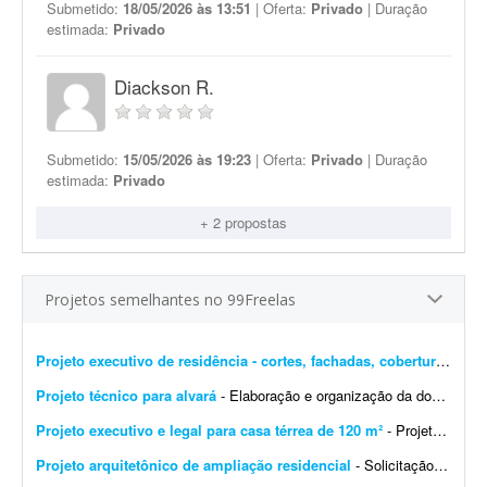
Submetido:
18/05/2026 às 13:51
| Oferta:
Privado
| Duração
estimada:
Privado
Diackson R.
Submetido:
15/05/2026 às 19:23
| Oferta:
Privado
| Duração
estimada:
Privado
+ 2 propostas
Projetos semelhantes no 99Freelas
Projeto executivo de residência - cortes, fachadas, cobertura e esgoto
Projeto técnico para alvará
- Elaboração e organização da documentação para alvará de construção, regularização do imóvel, emissão de ha...
Projeto executivo e legal para casa térrea de 120 m²
- Projeto executivo e legal para casa térrea de 120 m². Escopo: - Plantas, cortes e elevações em escala 1:50 (arquivos DWG e PDF) - Modelo 3D atualizado (já existe ...
Projeto arquitetônico de ampliação residencial
- Solicitação de projeto de ampliação residencial Gostaria de um projeto para ampliação da minha casa. O que desejo: - Construção de 1 su&ia...