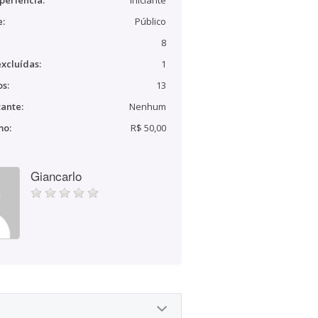
periência:
Iniciante
e:
Público
8
xcluídas:
1
s:
13
ante:
Nenhum
mo:
R$ 50,00
Giancarlo