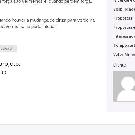
Nível de ex
am força são vermelhos e, quando perdem força,
Visibilidad
Propostas:
quando houver a mudança de cinza para verde na
a vermelho na parte inferior.
Propostas e
Interessado
Tempo rest
acional
Valor Míni
projeto:
Cliente
:13