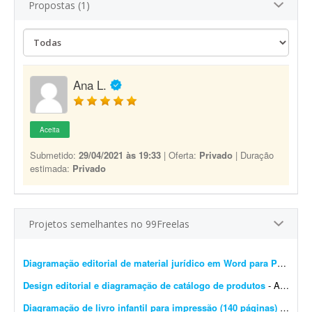
Propostas (1)
Ana L.
Aceita
Submetido:
29/04/2021 às 19:33
| Oferta:
Privado
| Duração
estimada:
Privado
Projetos semelhantes no 99Freelas
Diagramação editorial de material jurídico em Word para PDF premium
Design editorial e diagramação de catálogo de produtos
- A DistribuiBem, distribuidora de alimentos e produtos premium, está procurando um profissional de design editorial e diagramação para revisar, modernizar e manter nosso cat&aac...
Diagramação de livro infantil para impressão (140 páginas)
- Procuro um diagramador com experiência em livros infantis para diagramar um livro de aproximadamente 140 páginas. O conteúdo e as imagens já estão prontos. Precis...