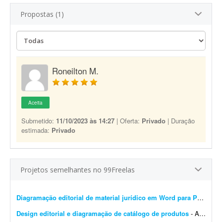
Propostas (1)
Roneilton M.
Aceita
Submetido:
11/10/2023 às 14:27
| Oferta:
Privado
| Duração
estimada:
Privado
Projetos semelhantes no 99Freelas
Diagramação editorial de material jurídico em Word para PDF premium
Design editorial e diagramação de catálogo de produtos
- A DistribuiBem, distribuidora de alimentos e produtos premium, está procurando um profissional de design editorial e diagramação para revisar, modernizar e manter nosso cat&aac...