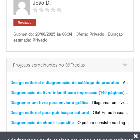
João D.
Rejeitada
Submetido:
20/08/2025 às 00:34
| Oferta:
Privado
| Duração
estimada:
Privado
Projetos semelhantes no 99Freelas
Design editorial e diagramação de catálogo de produtos
- A DistribuiBem, distribuidora de alimentos e produtos premium, está procurando um profissional de design editorial e diagramação para revisar, modernizar e manter nosso cat&aac...
Diagramação de livro infantil para impressão (140 páginas)
- Procuro um diagramador com experiência em livros infantis para diagramar um livro de aproximadamente 140 páginas. O conteúdo e as imagens já estão prontos. Precis...
Diagramar um livro para enviar à gráfica
- Diagramar um livro para enviar à gráfica. 95% do livro é texto. Formato 170x240 mm. (ao alto), compostos por: - 380 páginas impressas a 1/1 cor (preto) em ior 90 grs. -...
Design editorial para publicação cultural
- Olá! Estou buscando um designer editorial ou diagramador para uma publicação cultural do Projeto Maracá, desenvolvido em Guaíra (SP). É importante que o p...
Diagramação de ebook - apostila
- O projeto consiste na diagramação de um ebook/livro digital (apostila) * Estimativa de páginas: Entre 30 e 50 páginas (máximo). * Referências visuais: Ser...