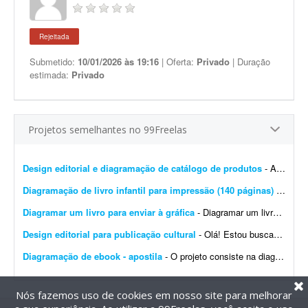
Rejeitada
Submetido:
10/01/2026 às 19:16
| Oferta:
Privado
| Duração
estimada:
Privado
Projetos semelhantes no 99Freelas
Design editorial e diagramação de catálogo de produtos
- A DistribuiBem, distribuidora de alimentos e produtos premium, está procurando um profissional de design editorial e diagramação para revisar, modernizar e manter nosso cat&aac...
Diagramação de livro infantil para impressão (140 páginas)
- Procuro um diagramador com experiência em livros infantis para diagramar um livro de aproximadamente 140 páginas. O conteúdo e as imagens já estão prontos. Precis...
Diagramar um livro para enviar à gráfica
- Diagramar um livro para enviar à gráfica. 95% do livro é texto. Formato 170x240 mm. (ao alto), compostos por: - 380 páginas impressas a 1/1 cor (preto) em ior 90 grs. -...
Design editorial para publicação cultural
- Olá! Estou buscando um designer editorial ou diagramador para uma publicação cultural do Projeto Maracá, desenvolvido em Guaíra (SP). É importante que o p...
Diagramação de ebook - apostila
- O projeto consiste na diagramação de um ebook/livro digital (apostila) * Estimativa de páginas: Entre 30 e 50 páginas (máximo). * Referências visuais: Ser...
Nós fazemos uso de cookies em nosso site para melhorar