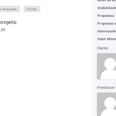
Nível de ex
Visibilidad
ão Avançada
Escrita
Propostas:
projeto:
Propostas e
:23
Interessado
Valor Míni
Cliente
Freelancer