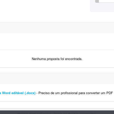
Nenhuma proposta foi encontrada.
a Word editável (.docx)
- Preciso de um profissional para converter um PDF de 285 páginas (formato B5), composto por fotos de u
@2014-2026 99Freelas. Todos os direitos reservados.