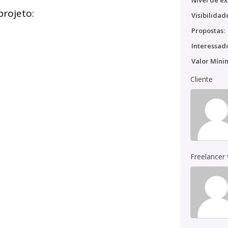
Nível de ex
projeto:
Visibilidad
Propostas:
Interessado
Valor Míni
Cliente
Freelancer