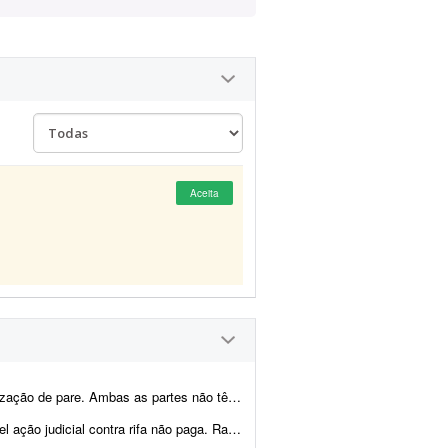
Aceita
guro, e o infrator não assumiu a responsabilidade, tentando i...
 Raramente participo de rifas, mas acompanhei uma empresa...