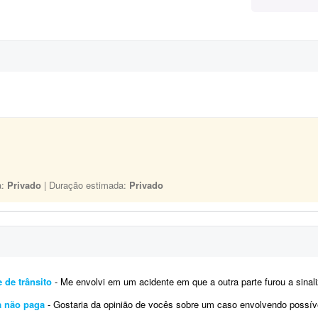
a:
Privado
| Duração estimada:
Privado
 de trânsito
- Me envolvi em um acidente em que a outra parte furou a sinalização de pare. Ambas as partes não têm se
fa não paga
- Gostaria da opinião de vocês sobre um caso envolvendo possível ação judicial contra rifa não paga.