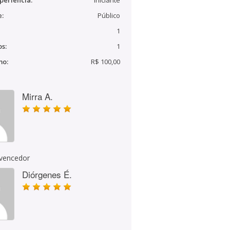
periência:
Iniciante
e:
Público
1
s:
1
mo:
R$ 100,00
Mirra A.
 vencedor
Diórgenes É.