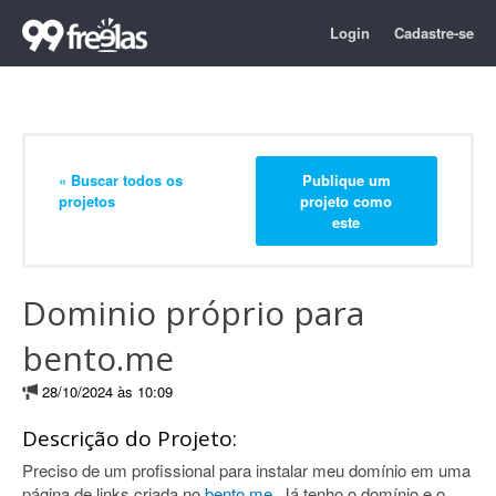
Login
Cadastre-se
« Buscar todos os
Publique um
projetos
projeto como
este
Dominio próprio para
bento.me
28/10/2024 às 10:09
Descrição do Projeto:
Preciso de um profissional para instalar meu domínio em uma
página de links criada no
bento.me
. Já tenho o domínio e o