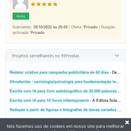
Aceita
Submetido:
18/10/2022 às 20:43
| Oferta:
Privado
| Duração
estimada:
Privado
Projetos semelhantes no 99Freelas
Redator criativo para campanha publicitária de 60 dias
- Desenvolver supervisão editorial, definição de objetivos, escrita de títulos e blocos de texto e definição do estilo de campanha para uma campanha publicit...
Ghostwriter - sociologia/psicologia para fundamentação teórica
- I
Escrita com IA para livro autobiográfico de 30.000 palavras
- A Edit
Escrita com IA para 10 livros infantojuvenis
- A Editora Solano busca um profissional especializado em Inteligência Artificial e escrita criativa para desenvolver 10 livros completos, com aproximadamente 10 mil palavras cada, utilizando f...
Redação a partir de figuras e fotografias de temas variados
- Preciso de redação a partir de figuras, desenhos e fotografias sobre os mais variados assuntos, incluindo temas bíblicos. O freelancer deve transformar cada imagem em um texto ...
Nós fazemos uso de cookies em nosso site para melhorar