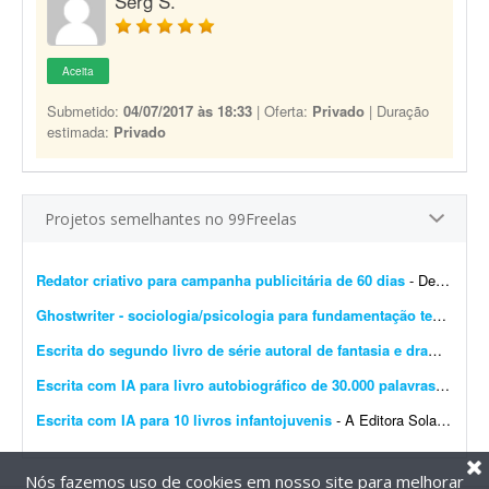
Serg S.
Aceita
Submetido:
04/07/2017 às 18:33
| Oferta:
Privado
| Duração
estimada:
Privado
Projetos semelhantes no 99Freelas
Redator criativo para campanha publicitária de 60 dias
- Desenvolver supervisão editorial, definição de objetivos, escrita de títulos e blocos de texto e definição do estilo de campanha para uma campanha publicit...
Ghostwriter - sociologia/psicologia para fundamentação teórica
- I
Escrita do segundo livro de série autoral de fantasia e drama
- Esto
Escrita com IA para livro autobiográfico de 30.000 palavras
- A Edit
Escrita com IA para 10 livros infantojuvenis
- A Editora Solano busca um profissional especializado em Inteligência Artificial e escrita criativa para desenvolver 10 livros completos, com aproximadamente 10 mil palavras cada, utilizando f...
Nós fazemos uso de cookies em nosso site para melhorar