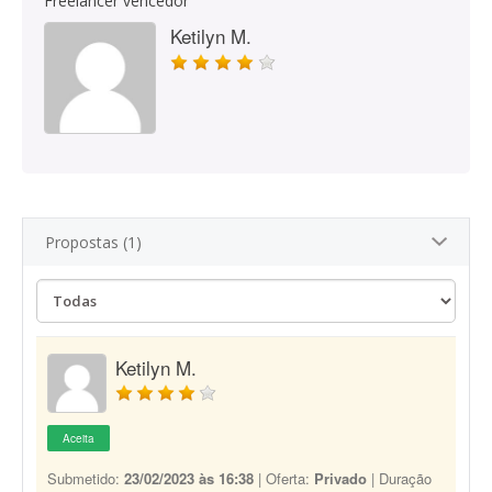
Freelancer vencedor
Ketilyn M.
Propostas (1)
Ketilyn M.
Aceita
Submetido:
23/02/2023 às 16:38
| Oferta:
Privado
| Duração