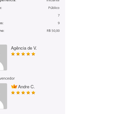
periência:
Iniciante
e:
Público
7
s:
9
mo:
R$ 50,00
Agência de V.
 vencedor
Andre C.