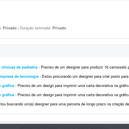
a:
Privado
| Duração estimada:
Privado
 clínicas de pediatria
- Preciso de um designer para produzir 16 carrosséis para Instagram (aproximadamente 5 slides cada), 
empresa de tecnologia
- Estou procurando um designer para criar posts para o Instagram da D'Orsay Studio, uma empresa especializ
 gráfica
- Preciso de um design para imprimir uma carta decorativa na gráfica. A arte deve ser editável em PDF, conforme exi
 gráfica
- Preciso de um design para imprimir uma carta decorativa na gráfica. A arte deve ser editável em PDF, conforme exi
ou buscando um(a) designer para uma parceria de longo prazo na criação de artes para redes sociais. A demanda i
@2014-2026 99Freelas. Todos os direitos reservados.