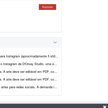
Rejeitada
para duas clientes pediatras. A identidade visual já está pré-definida...
ada em desenvolvimento de hardware, software, sistemas embarcados e soluçõ...
gido pela gráfica. Quero unir dois elementos: o lobo ficar&aac...
gido pela gráfica. Quero unir dois elementos: o lobo no cart&a...
nicial será de: * 8 artes para o feed por mês; * Stori...