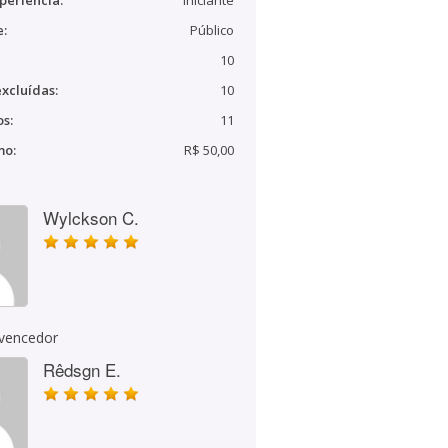
periência:
Iniciante
e:
Público
10
xcluídas:
10
s:
11
mo:
R$ 50,00
Wylckson C.
 vencedor
Rêdsgn E.