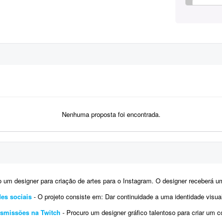
Nenhuma proposta foi encontrada.
 designer para criação de artes para o Instagram. O designer receberá um calendário editorial já pronto
es sociais
- O projeto consiste em: Dar continuidade a uma identidade visual já existente (logotipo, paleta e tipografi
ansmissões na Twitch
- Procuro um designer gráfico talentoso para criar um conjunto completo de overlays personalizadas par