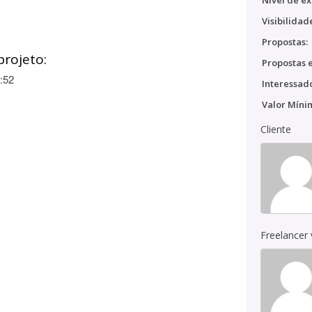
Nível de ex
Visibilidad
Propostas:
projeto:
Propostas e
:52
Interessado
Valor Míni
Cliente
Freelancer