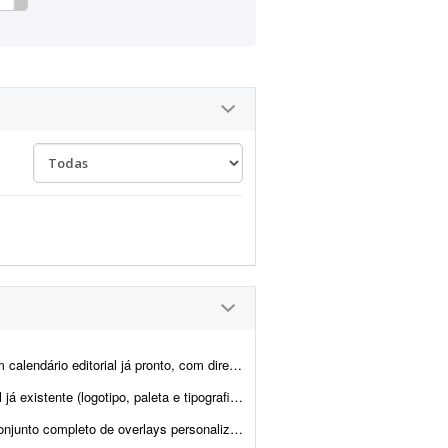
, com direcionamento de headlines, subheadlines e ...
a já estão prontos). Já possuem brand kit pronto e a demo da p...
a minhas transmissões na Twitch. O objetivo é aprimorar a experiência ...