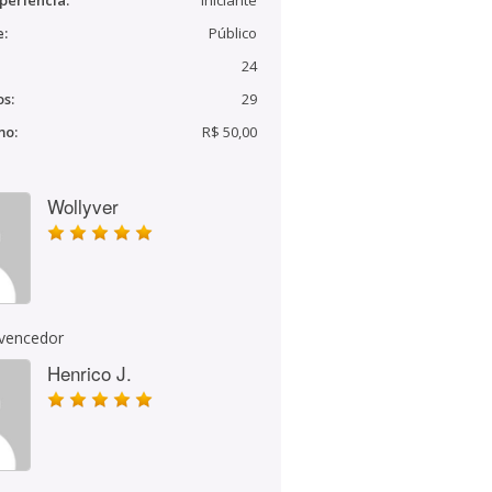
periência:
Iniciante
e:
Público
24
s:
29
mo:
R$ 50,00
Wollyver
 vencedor
Henrico J.