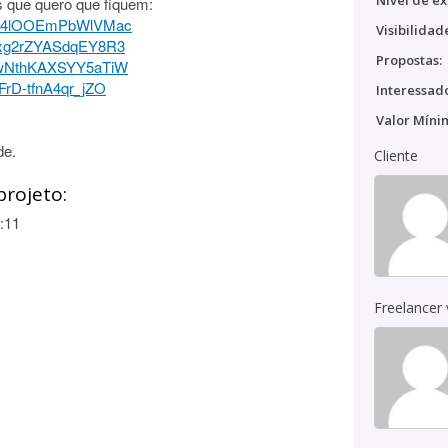
Nível de ex
s que quero que fiquem:
=zJ4lOOEmPbWlVMac
Visibilidad
=oxg2rZYASdqEY8R3
Propostas:
=YwNthKAXSYY5aTiW
FrD-tfnA4qr_jZO
Interessado
Valor Míni
de.
Cliente
projeto:
:11
Freelancer