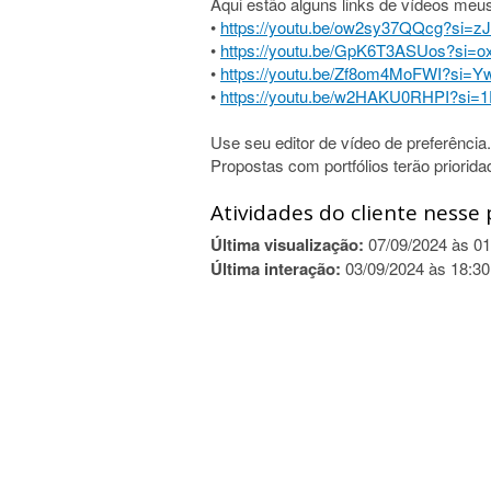
Aqui estão alguns links de vídeos meu
•
https://youtu.be/ow2sy37QQcg?si
•
https://youtu.be/GpK6T3ASUos?si
•
https://youtu.be/Zf8om4MoFWI?si
•
https://youtu.be/w2HAKU0RHPI?si=1
Use seu editor de vídeo de preferência.
Propostas com portfólios terão priorida
Atividades do cliente nesse 
Última visualização:
07/09/2024 às 01
Última interação:
03/09/2024 às 18:30