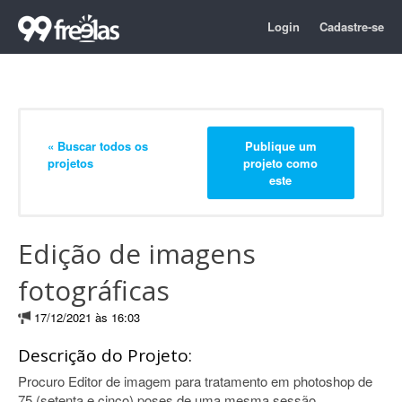
Login
Cadastre-se
« Buscar todos os
Publique um
projetos
projeto como
este
Edição de imagens
fotográficas
17/12/2021 às 16:03
Descrição do Projeto:
Procuro Editor de imagem para tratamento em photoshop de
75 (setenta e cinco) poses de uma mesma sessão