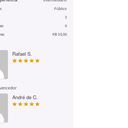
periência:
Intermediário
e:
Público
3
s:
6
mo:
R$ 50,00
Rafael S.
 vencedor
André de C.