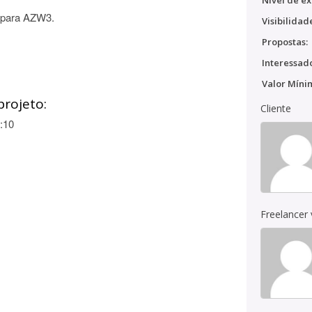
Nível de ex
 para AZW3.
Visibilidad
Propostas:
Interessado
Valor Míni
projeto:
Cliente
:10
Freelancer