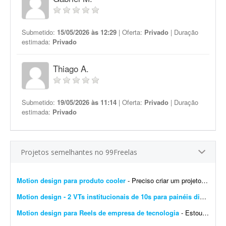
Submetido:
15/05/2026 às 12:29
| Oferta:
Privado
| Duração
estimada:
Privado
Thiago A.
Submetido:
19/05/2026 às 11:14
| Oferta:
Privado
| Duração
estimada:
Privado
Projetos semelhantes no 99Freelas
Motion design para produto cooler
- Preciso criar um projeto de motion design para o produto cooler promocional. Link do produto: https://www.rampazzo.com.br/cooler-24latas-promocional
Motion design - 2 VTs institucionais de 10s para painéis digitais
- 
Motion design para Reels de empresa de tecnologia
- Estou procurando um motion designer criativo para desenvolver Reels curtos (15 a 30 segundos) para uma empresa de tecnologia chamada D'Orsay Studio. Estamos no início. A empresa atua c...