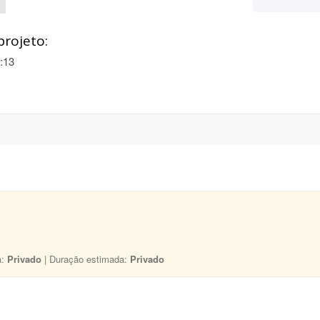
projeto:
:13
a:
Privado
| Duração estimada:
Privado