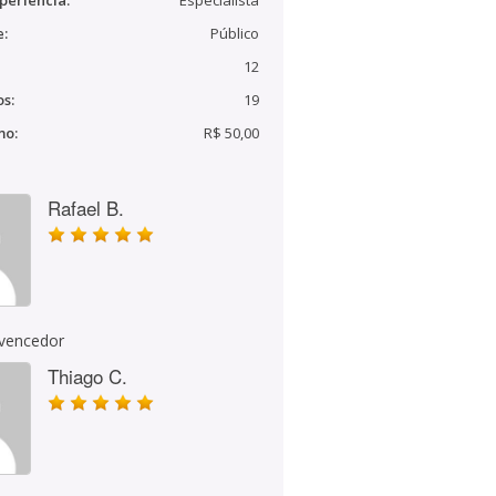
periência:
Especialista
e:
Público
12
s:
19
mo:
R$ 50,00
Rafael B.
 vencedor
Thiago C.