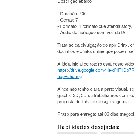
Descrição abaixo:
- Duração: 20s
- Cenas: 7
- Formato: 1 formato que atenda story, 
- Áudio de narração com voz de IA
Trata-se da divulgação do app Drinx,
docinhos e drinks online que podem se
A ideia inicial de roteiro está neste víd
https://drive.google.com/file/d/1F
usp=sharing
Ainda não tenho clara a parte visual, 
graphic 2D, 3D ou trabalhamos com fo
proposta de linha de design sugerida.
Prazo para entrega: até 03 dias (negoci
Habilidades desejadas: