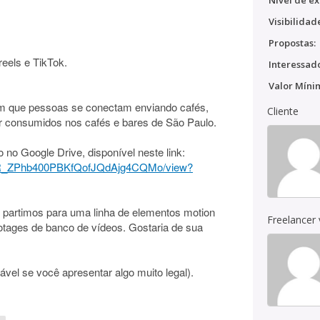
Nível de ex
Visibilidad
Propostas:
reels e TikTok.
Interessado
Valor Míni
 em que pessoas se conectam enviando cafés,
Cliente
r consumidos nos cafés e bares de São Paulo.
eo no Google Drive, disponível neste link:
1Dp7R_ZPhb400PBKfQofJQdAjg4CQMo/view?
se partimos para uma linha de elementos motion
Freelancer
otages de banco de vídeos. Gostaria de sua
ável se você apresentar algo muito legal).