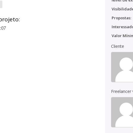
Nível de ex
Visibilidad
Propostas:
projeto:
Interessado
:07
Valor Míni
Cliente
Freelancer