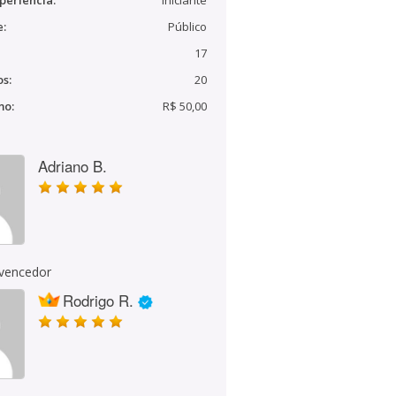
periência:
Iniciante
e:
Público
17
s:
20
mo:
R$ 50,00
Adriano B.
 vencedor
Rodrigo R.