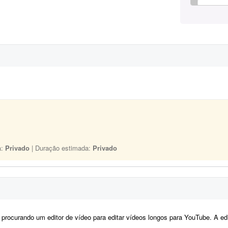
a:
Privado
| Duração estimada:
Privado
ocurando um editor de vídeo para editar vídeos longos para YouTube. A edição não precisa ser muito 