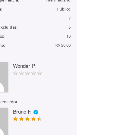
periência:
Intermediário
e:
Público
7
xcluídas:
6
s:
10
mo:
R$ 50,00
Wonder P.
 vencedor
Bruno F.