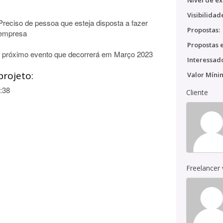
Nível de ex
Visibilidad
 Preciso de pessoa que esteja disposta a fazer
Propostas:
a empresa
Propostas e
o próximo evento que decorrerá em Março 2023
Interessado
projeto:
Valor Míni
:38
Cliente
Freelancer