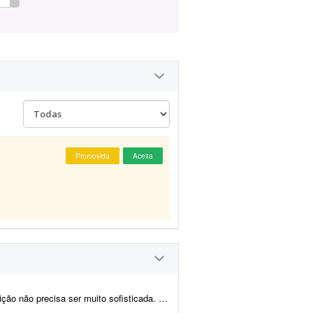
Promovida
Aceita
sofisticada. Procuro algo simples, dinâmico e ag...