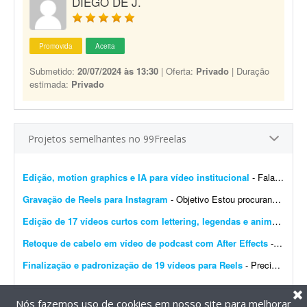
DIEGO DE J.
Promovida
Aceita
Submetido:
20/07/2024 às 13:30
| Oferta:
Privado
| Duração
estimada:
Privado
Projetos semelhantes no 99Freelas
Edição, motion graphics e IA para vídeo institucional
- Fala, pessoal! A Raja Hidráulicos está com um projeto legal de vídeo institucional e precisamos de alguém que dê conta de umas 3 frentes: - Trechos feitos com IA ...
Gravação de Reels para Instagram
- Objetivo Estou procurando um(a) criador(a) de conteúdo para gravar um vídeo em formato Reels (estilo UGC), que será utilizado como anúncio patrocinado no Instagram. O ...
Edição de 17 vídeos curtos com lettering, legendas e animações
- 
Retoque de cabelo em vídeo de podcast com After Effects
- Preciso corrigir uma entrada de cabelo (calvície) em um vídeo de podcast. O vídeo tem 55 minutos. A câmera é fixa e a entrada aparece sempre do lado esquerdo da t...
Finalização e padronização de 19 vídeos para Reels
- Precisamos de um freelancer para realizar a pós-produção de 19 vídeos curtos, gravados para serem combinados posteriormente na criação de diferentes criati...
Nós fazemos uso de cookies em nosso site para melhorar