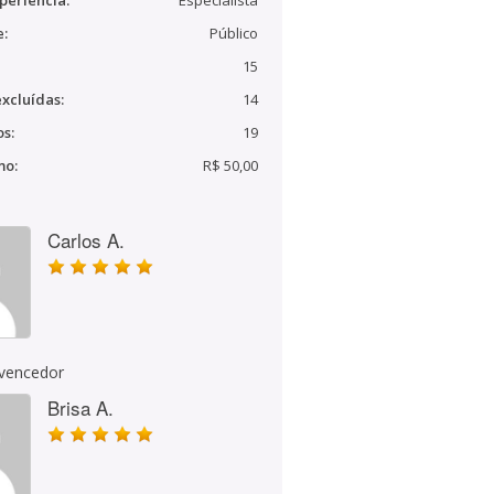
periência:
Especialista
e:
Público
15
xcluídas:
14
s:
19
mo:
R$ 50,00
Carlos A.
 vencedor
Brisa A.