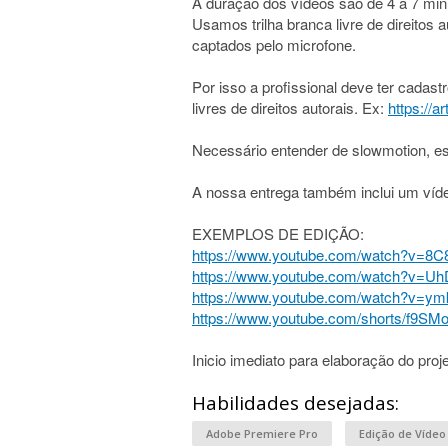
A duração dos vídeos são de 4 a 7 minu
Usamos trilha branca livre de direitos
captados pelo microfone.
Por isso a profissional deve ter cadast
livres de direitos autorais. Ex:
https://art
Necessário entender de slowmotion, es
A nossa entrega também inclui um vídeo
EXEMPLOS DE EDIÇÃO:
https://www.youtube.com/watch?v=
https://www.youtube.com/watch?v=U
https://www.youtube.com/watch?v=
https://www.youtube.com/shorts/f9SM
Inicio imediato para elaboração do proje
Habilidades desejadas:
Adobe Premiere Pro
Edição de Vídeo