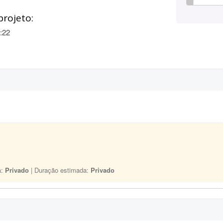
projeto:
:22
a:
Privado
| Duração estimada:
Privado