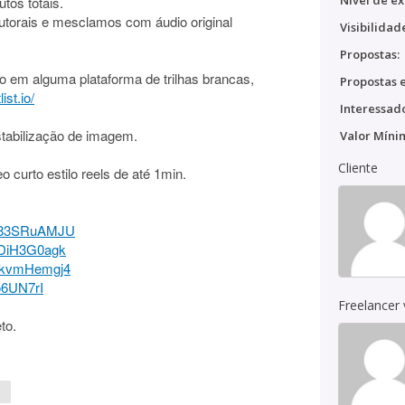
Nível de ex
tos totais.
 autorais e mesclamos com áudio original
Visibilidad
Propostas:
ro em alguma plataforma de trilhas brancas,
Propostas e
list.io/
Interessado
tabilização de imagem.
Valor Míni
Cliente
 curto estilo reels de até 1min.
8C83SRuAMJU
hDiH3G0agk
ymkvmHemgj4
o6UN7rI
Freelancer
to.