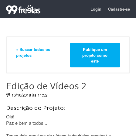
Login
Cadastre-se
« Buscar todos os
Publique um
projetos
projeto como
este
Edição de Vídeos 2
16/10/2018 às 11:52
Descrição do Projeto:
Olá!
Paz e bem a todos...
Tenho dois arquivos de vídeos (adquiridos prontos) e