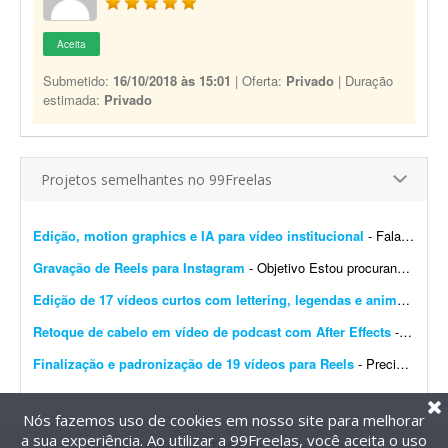
Aceita
Submetido:
16/10/2018 às 15:01
| Oferta:
Privado
| Duração
estimada:
Privado
Projetos semelhantes no 99Freelas
Edição, motion graphics e IA para vídeo institucional
- Fala, pessoal! A Raja Hidráulicos está com um projeto legal de vídeo institucional e precisamos de alguém que dê conta de umas 3 frentes: - Trechos feitos com IA ...
Gravação de Reels para Instagram
- Objetivo Estou procurando um(a) criador(a) de conteúdo para gravar um vídeo em formato Reels (estilo UGC), que será utilizado como anúncio patrocinado no Instagram. O ...
Edição de 17 vídeos curtos com lettering, legendas e animações
- 
Retoque de cabelo em vídeo de podcast com After Effects
- Preciso corrigir uma entrada de cabelo (calvície) em um vídeo de podcast. O vídeo tem 55 minutos. A câmera é fixa e a entrada aparece sempre do lado esquerdo da t...
Finalização e padronização de 19 vídeos para Reels
- Precisamos de um freelancer para realizar a pós-produção de 19 vídeos curtos, gravados para serem combinados posteriormente na criação de diferentes criati...
Nós fazemos uso de cookies em nosso site para melhorar
a sua experiência. Ao utilizar a 99Freelas, você aceita o uso
@2014-2026 99Freelas. Todos os direitos reservados.