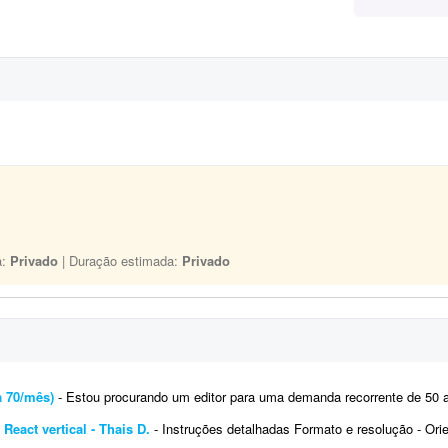
a:
Privado
| Duração estimada:
Privado
a 70/mês)
- Estou procurando um editor para uma demanda recorrente de 50 a 70 vídeos verticais por mês, com dur
React vertical - Thais D.
- Instruções detalhadas Formato e resolução - Orientação: vertical (9:16)