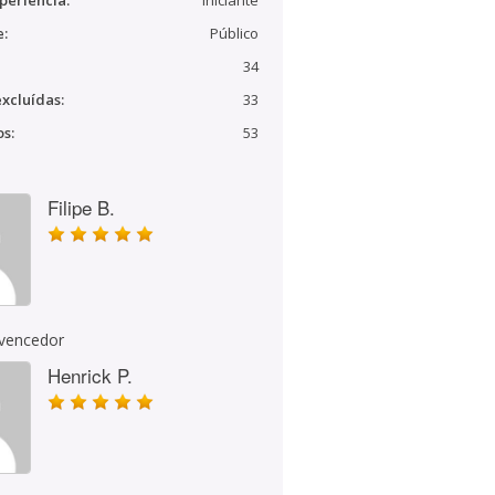
periência:
Iniciante
e:
Público
34
xcluídas:
33
s:
53
Filipe B.
 vencedor
Henrick P.