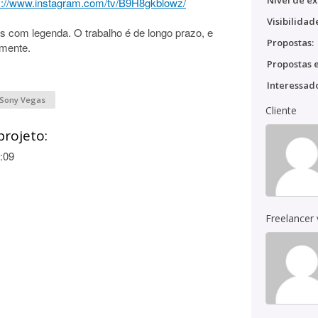
Nível de ex
s://www.instagram.com/tv/B9H8gkblowz/
Visibilidad
s com legenda. O trabalho é de longo prazo, e
Propostas:
lmente.
Propostas e
Interessado
Sony Vegas
Cliente
projeto:
:09
Freelancer