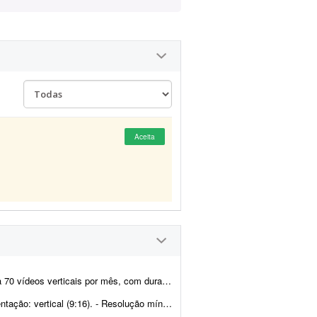
Aceita
ação média de 30 a 60 segundos cada. O trabalho é simple...
. - Resolução mínima: 1080x1920. - Cada vídeo deve ter ...