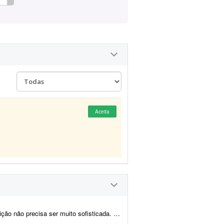
Aceita
sofisticada. Procuro algo simples, dinâmico e ag...