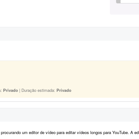
a:
Privado
| Duração estimada:
Privado
ocurando um editor de vídeo para editar vídeos longos para YouTube. A edição não precisa ser muito 