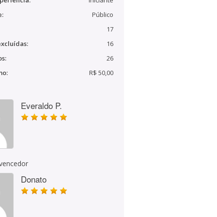
periência:
Iniciante
e:
Público
17
xcluídas:
16
s:
26
mo:
R$ 50,00
Everaldo P.
 vencedor
Donato