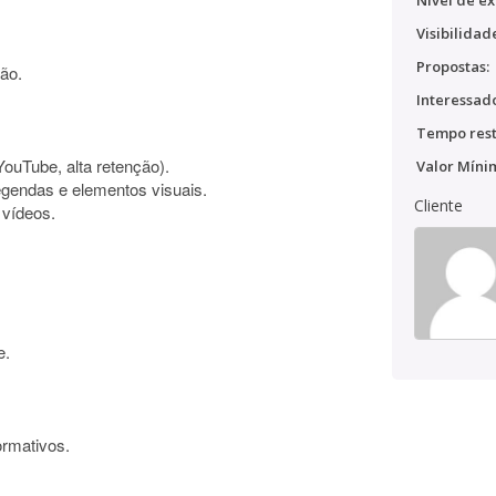
Nível de ex
Visibilidad
Propostas:
ção.
Interessado
Tempo rest
YouTube, alta retenção).
Valor Míni
egendas e elementos visuais.
Cliente
 vídeos.
e.
ormativos.