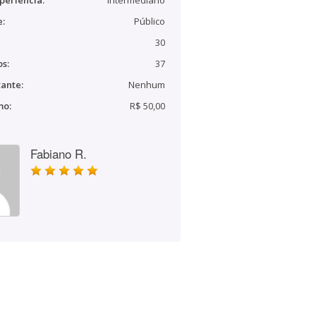
periência:
Intermediário
e:
Público
30
s:
37
ante:
Nenhum
mo:
R$ 50,00
Fabiano R.