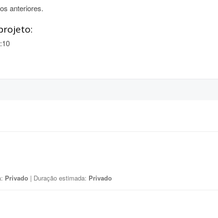
os anteriores.
projeto:
:10
a:
Privado
| Duração estimada:
Privado