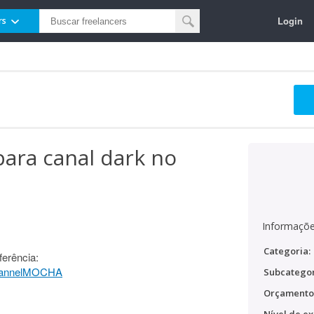
Login
rs
para canal dark no
Informaçõe
Categoria:
ferência:
ChannelMOCHA
Subcategor
Orçamento