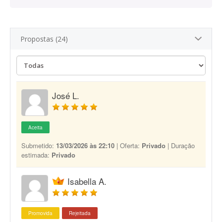
Propostas (24)
José L.
Aceita
Submetido:
13/03/2026 às 22:10
| Oferta:
Privado
| Duração
estimada:
Privado
Isabella A.
Promovida
Rejeitada