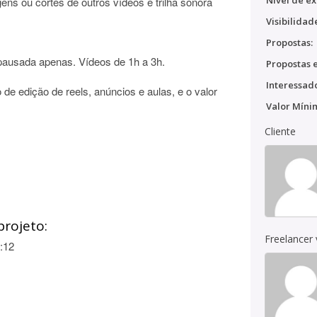
Nível de ex
ens ou cortes de outros vídeos e trilha sonora
Visibilidad
Propostas:
ausada apenas. Vídeos de 1h a 3h.
Propostas e
Interessado
o de edição de reels, anúncios e aulas, e o valor
Valor Míni
Cliente
projeto:
Freelancer
:12