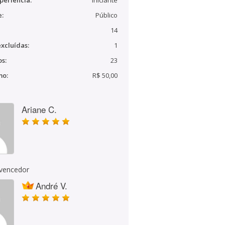
periência:
Iniciante
e:
Público
14
xcluídas:
1
s:
23
mo:
R$ 50,00
Ariane C.
 vencedor
André V.