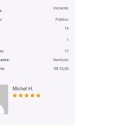
Iniciante
a:
e:
Público
14
1
s:
17
ante:
Nenhum
mo:
R$ 50,00
Michel H.