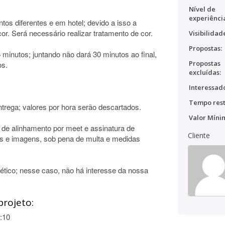
Nível de
experiênci
os diferentes e em hotel; devido a isso a
r. Será necessário realizar tratamento de cor.
Visibilidad
Propostas:
inutos; juntando não dará 30 minutos ao final,
Propostas
os.
excluídas:
Interessado
Tempo rest
trega; valores por hora serão descartados.
Valor Míni
o de alinhamento por meet e assinatura de
Cliente
s e imagens, sob pena de multa e medidas
tico; nesse caso, não há interesse da nossa
projeto:
:10