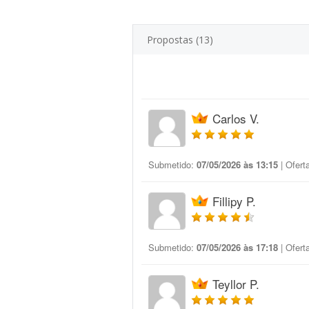
Propostas (13)
Carlos V.
Submetido:
07/05/2026 às 13:15
| Ofert
Fillipy P.
Submetido:
07/05/2026 às 17:18
| Ofert
Teyllor P.