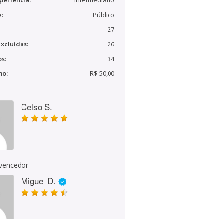
periência:
Intermediário
e:
Público
27
xcluídas:
26
s:
34
mo:
R$ 50,00
Celso S.
 vencedor
Miguel D.