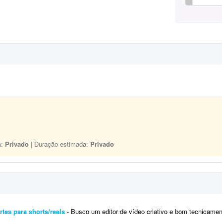
a:
Privado
| Duração estimada:
Privado
tes para shorts/reels
- Busco um editor de vídeo criativo e bom tecnicamente para produção de conteúdos digitais v