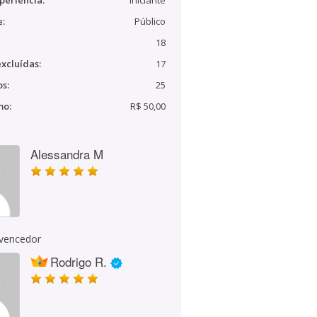
periência:
Iniciante
e:
Público
18
xcluídas:
17
s:
25
mo:
R$ 50,00
Alessandra M
 vencedor
Rodrigo R.