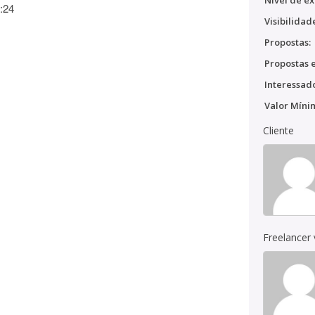
Nível de ex
:24
Visibilidad
Propostas:
Propostas e
Interessado
Valor Míni
Cliente
Freelancer