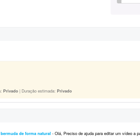
a:
Privado
| Duração estimada:
Privado
m bermuda de forma natural
- Olá, Preciso de ajuda para editar um vídeo a partir de um material já existente, de