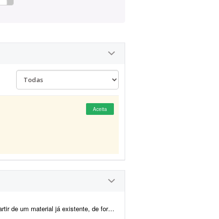
Aceita
 forma que a alteração pareça natural. No vídeo original o mode...