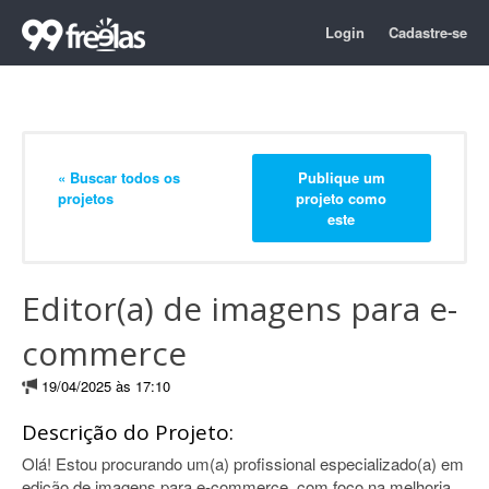
Login
Cadastre-se
« Buscar todos os
Publique um
projetos
projeto como
este
Editor(a) de imagens para e-
commerce
19/04/2025 às 17:10
Descrição do Projeto:
Olá! Estou procurando um(a) profissional especializado(a) em
edição de imagens para e-commerce, com foco na melhoria