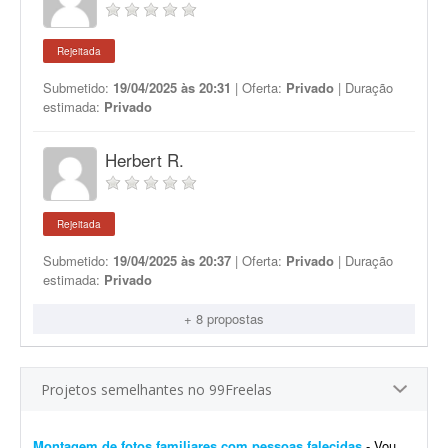
Rejeitada
Submetido:
19/04/2025 às 20:31
| Oferta:
Privado
| Duração
estimada:
Privado
Herbert R.
Rejeitada
Submetido:
19/04/2025 às 20:37
| Oferta:
Privado
| Duração
estimada:
Privado
+ 8 propostas
Projetos semelhantes no 99Freelas
Montagem de fotos familiares com pessoas falecidas
- Vou enviar fotos de familiares falecidos para montar imagens com os filhos e filhas atuais. Serão cerca de 12 montagens, com as pessoas abraçadas e sorrindo. Qual o valor e o prazo d...