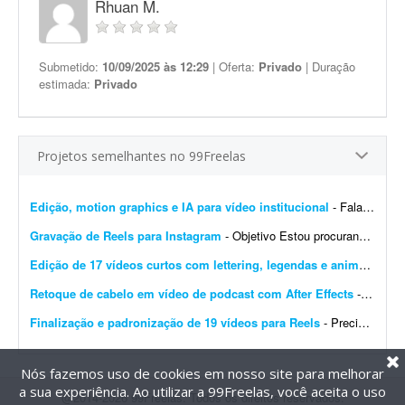
Rhuan M.
Submetido:
10/09/2025 às 12:29
| Oferta:
Privado
| Duração
estimada:
Privado
Projetos semelhantes no 99Freelas
Edição, motion graphics e IA para vídeo institucional
- Fala, pessoal! A Raja Hidráulicos está com um projeto legal de vídeo institucional e precisamos de alguém que dê conta de umas 3 frentes: - Trechos feitos com IA ...
Gravação de Reels para Instagram
- Objetivo Estou procurando um(a) criador(a) de conteúdo para gravar um vídeo em formato Reels (estilo UGC), que será utilizado como anúncio patrocinado no Instagram. O ...
Edição de 17 vídeos curtos com lettering, legendas e animações
- 
Retoque de cabelo em vídeo de podcast com After Effects
- Preciso corrigir uma entrada de cabelo (calvície) em um vídeo de podcast. O vídeo tem 55 minutos. A câmera é fixa e a entrada aparece sempre do lado esquerdo da t...
Finalização e padronização de 19 vídeos para Reels
- Precisamos de um freelancer para realizar a pós-produção de 19 vídeos curtos, gravados para serem combinados posteriormente na criação de diferentes criati...
Nós fazemos uso de cookies em nosso site para melhorar
a sua experiência. Ao utilizar a 99Freelas, você aceita o uso
@2014-2026 99Freelas. Todos os direitos reservados.