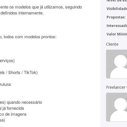
Nível de ex
ente os modelos que já utilizamos, seguindo
Visibilidad
á definidos internamente.
Propostas:
Interessado
Valor Míni
o, todos com modelos prontos:
Cliente
erviços)
s / Shorts / TikTok)
utura:
Freelancer
ses) quando necessário
 já fornecida
nco de imagens
se)