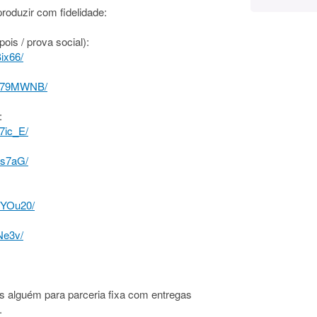
oduzir com fidelidade:
ois / prova social):
ix66/
o579MWNB/
:
7ic_E/
Ys7aG/
VYOu20/
Ne3v/
alguém para parceria fixa com entregas
.