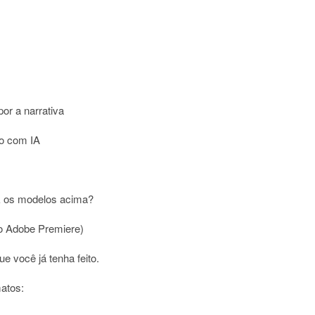
or a narrativa
ão com IA
 os modelos acima?
io Adobe Premiere)
e você já tenha feito.
matos: