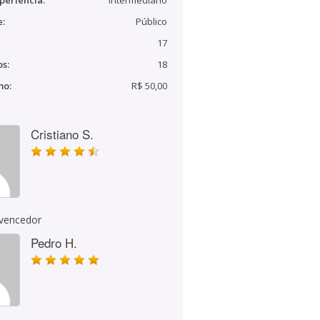
periência:
Intermediário
e:
Público
17
s:
18
mo:
R$ 50,00
Cristiano S.
 vencedor
Pedro H.