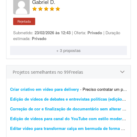
Gabriel D.
Rejeitada
Submetido:
23/02/2026 às 12:43
| Oferta:
Privado
| Duração
estimada:
Privado
+ 3 propostas
Projetos semelhantes no 99Freelas
Criar criativo em vídeo para delivery
- Preciso contratar um profissional para editar e/ou produzir um criativo em vídeo para tráfego pago (Instagram/Facebook), focado em delivery de espetinho, marmitinhas e pão de a...
Edição de vídeos de debates e entrevistas políticas (edição simples)
Correção de cor e finalização de documentário sem alterar narrativa
Edição de vídeos para canal do YouTube com estilo moderno
- Pre
Editar vídeo para transformar calça em bermuda de forma natural
-