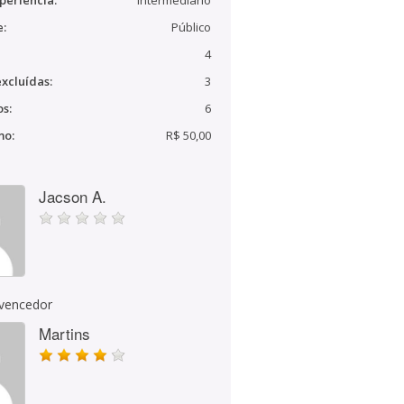
periência:
Intermediário
e:
Público
4
xcluídas:
3
s:
6
mo:
R$ 50,00
Jacson A.
 vencedor
Martins