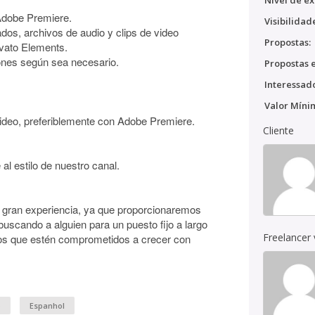
Nível de ex
 Adobe Premiere.
Visibilidad
ados, archivos de audio y clips de video
Propostas:
nvato Elements.
iones según sea necesario.
Propostas e
Interessado
Valor Míni
ideo, preferiblemente con Adobe Premiere.
Cliente
al estilo de nuestro canal.
n gran experiencia, ya que proporcionaremos
 buscando a alguien para un puesto fijo a largo
Freelancer
tos que estén comprometidos a crecer con
o
Espanhol