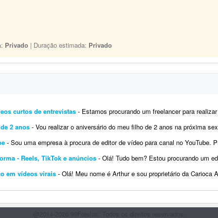
a:
Privado
| Duração estimada:
Privado
eos curtos de entrevistas
- Estamos procurando um freelancer para realizar a finalização visual de 5 vídeos curtos de e
 de 2 anos
- Vou realizar o aniversário do meu filho de 2 anos na próxima sexta-feira. Gostaria de um vídeo animado cont
be
- Sou uma empresa à procura de editor de vídeo para canal no YouTube. Preciso de pessoas disponíveis para fazer es
orma - Reels, TikTok e anúncios
- Olá! Tudo bem? Estou procurando um editor de vídeo parceiro para criar conteúdos din
co em vídeos virais
- Olá! Meu nome é Arthur e sou proprietário da Carioca Artesanato, uma marca especializada em peças art
@2014-2026 99Freelas. Todos os direitos reservados.