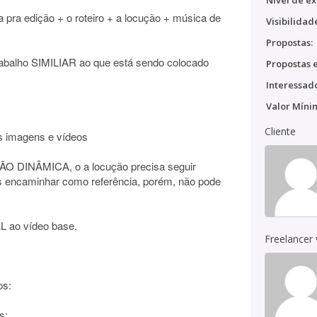
Nível de ex
 pra edição + o roteiro + a locução + música de
Visibilidad
Propostas:
trabalho SIMILIAR ao que está sendo colocado
Propostas e
Interessado
Valor Míni
Cliente
as imagens e vídeos
INÂMICA, o a locução precisa seguir
 encaminhar como referência, porém, não pode
 ao vídeo base.
Freelancer
os:
s: