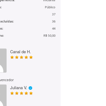
periência:
Iniciante
e:
Público
37
xcluídas:
36
s:
44
mo:
R$ 50,00
Canal de H.
 vencedor
Juliana V.