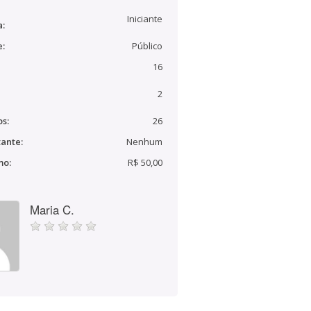
Iniciante
a:
e:
Público
16
2
s:
26
ante:
Nenhum
mo:
R$ 50,00
Maria C.