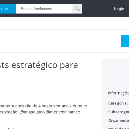
Login
rs
ts estratégico para
Informaçõe
Categoria:
gramar a emissão de 4 posts semanais durante
ra inspiração: @anasouttoo @mentebrilhantee
Subcategor
Orçamento