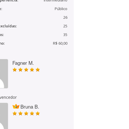
periência:
Intermediário
e:
Público
26
xcluídas:
25
s:
35
mo:
R$ 60,00
Fagner M.
 vencedor
Bruna B.