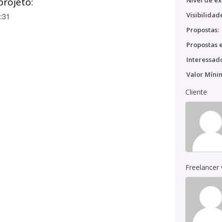
projeto:
Nível de ex
Visibilidad
:31
Propostas:
Propostas e
Interessado
Valor Míni
Cliente
Freelancer