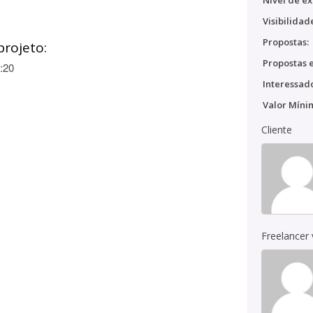
Nível de ex
Visibilidad
Propostas:
projeto:
Propostas e
:20
Interessado
Valor Míni
Cliente
Freelancer