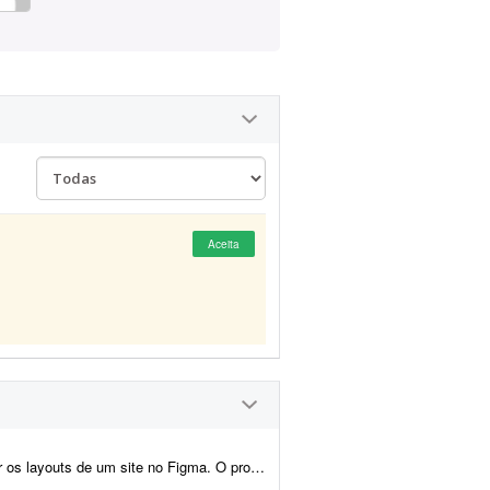
Aceita
 contempla a criação do layout da página inicial e de p...