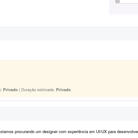
a:
Privado
| Duração estimada:
Privado
tamos procurando um designer com experiência em UI/UX para desenvolver os layouts de um site no Figma. O projeto