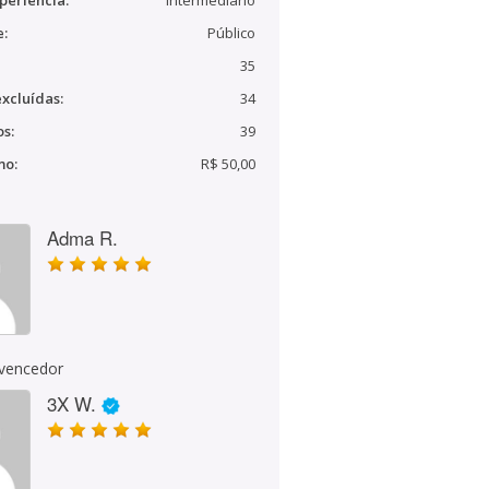
periência:
Intermediário
e:
Público
35
xcluídas:
34
s:
39
mo:
R$ 50,00
Adma R.
 vencedor
3X W.