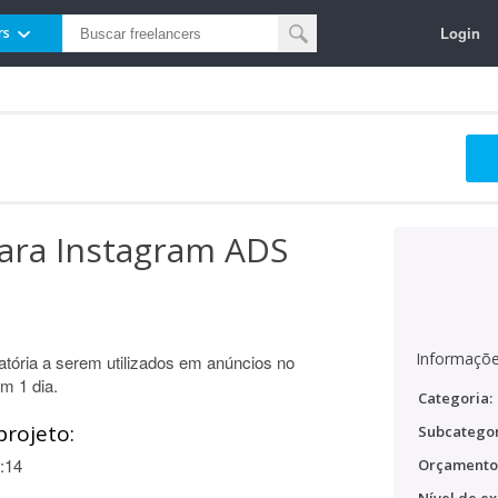
Login
rs
para Instagram ADS
Informaçõe
atória a serem utilizados em anúncios no
m 1 dia.
Categoria:
projeto:
Subcategor
:14
Orçamento