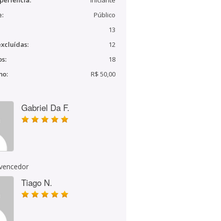
periência:
Iniciante
e:
Público
13
xcluídas:
12
s:
18
mo:
R$ 50,00
Gabriel Da F.
 vencedor
Tiago N.