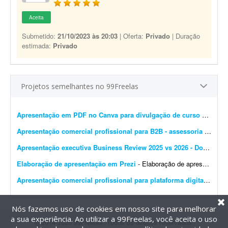
Aceita
Submetido:
21/10/2023 às 20:03
| Oferta:
Privado
| Duração
estimada:
Privado
Projetos semelhantes no 99Freelas
Apresentação em PDF no Canva para divulgação de curso de estética
Apresentação comercial profissional para B2B - assessoria de marketplace
Apresentação executiva Business Review 2025 vs 2026 - Dolce & Gabbana
Elaboração de apresentação em Prezi
- Elaboração de apresentação em Prezi. O que será disponibilizado para você? 1. Você terá acesso a um arquivo com os tópicos da apresenta...
Apresentação comercial profissional para plataforma digital
- Preci
Nós fazemos uso de cookies em nosso site para melhorar
a sua experiência. Ao utilizar a 99Freelas, você aceita o uso
@2014-2026 99Freelas. Todos os direitos reservados.