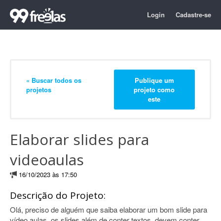
Login
Cadastre-se
« Buscar todos os
Publique um
projetos
projeto como
este
Elaborar slides para
videoaulas
16/10/2023 às 17:50
Descrição do Projeto:
Olá, preciso de alguém que saiba elaborar um bom slide para
vídeo aulas, os slides além de conter textos, devem conter