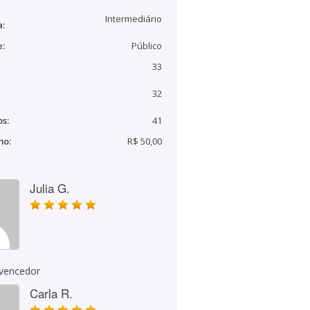
Intermediário
a:
e:
Público
33
32
s:
41
mo:
R$ 50,00
Julia G.
 vencedor
Carla R.