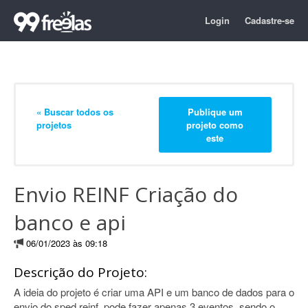
Login
Cadastre-se
« Buscar todos os
Publique um
projetos
projeto como
este
Envio REINF Criação do
banco e api
06/01/2023 às 09:18
Descrição do Projeto:
A ideia do projeto é criar uma API e um banco de dados para o
envio do sped reinf, pode fazer apenas 3 eventos, sendo o