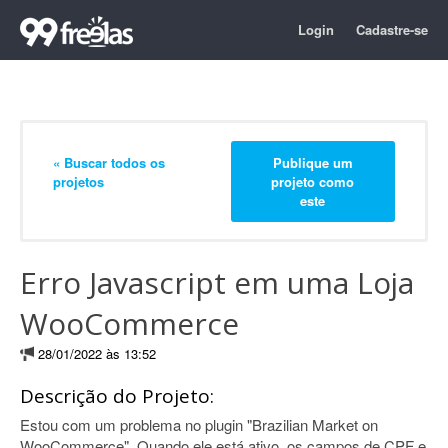
Login
Cadastre-se
« Buscar todos os
Publique um
projetos
projeto como
este
Erro Javascript em uma Loja
WooCommerce
28/01/2022 às 13:52
Descrição do Projeto:
Estou com um problema no plugin "Brazilian Market on
WooCommerce". Quando ele está ativo, os campos de CPF e