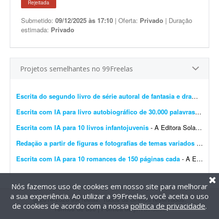
Rejeitada
Submetido:
09/12/2025 às 17:10
| Oferta:
Privado
| Duração
estimada:
Privado
Projetos semelhantes no 99Freelas
Escrita do segundo livro de série autoral de fantasia e drama
- Esto
Escrita com IA para livro autobiográfico de 30.000 palavras
- A Edit
Escrita com IA para 10 livros infantojuvenis
- A Editora Solano busca um profissional especializado em Inteligência Artificial e escrita criativa para desenvolver 10 livros completos, com aproximadamente 10 mil palavras cada, utilizando f...
Redação a partir de figuras e fotografias de temas variados
- Preciso de redação a partir de figuras, desenhos e fotografias sobre os mais variados assuntos, incluindo temas bíblicos. O freelancer deve transformar cada imagem em um texto ...
Escrita com IA para 10 romances de 150 páginas cada
- A Editora Solano busca um profissional especializado em Inteligência Artificial e escrita criativa para desenvolver 10 romances completos, com aproximadamente 150 páginas cada, utiliza...
Nós fazemos uso de cookies em nosso site para melhorar
a sua experiência. Ao utilizar a 99Freelas, você aceita o uso
@2014-2026 99Freelas. Todos os direitos reservados.
de cookies de acordo com a nossa
política de privacidade
.
Termos de uso
|
Política de privacidade