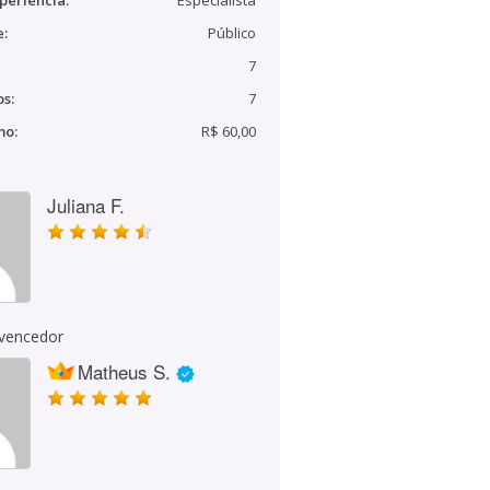
periência:
Especialista
e:
Público
7
s:
7
mo:
R$ 60,00
Juliana F.
 vencedor
Matheus S.