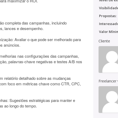
Nível de ex
 para maximizar o ROI.
Visibilidad
Propostas:
são completa das campanhas, incluindo
Interessado
os, lances e desempenho.
Valor Míni
imização: Avaliar o que pode ser melhorado para
Cliente
os anúncios.
r melhorias nas configurações das campanhas,
ação, palavras-chave negativas e testes A/B nos
m relatório detalhado sobre as mudanças
Freelancer
s, com foco em métricas chave como CTR, CPC,
has: Sugestões estratégicas para manter e
s ao longo do tempo.