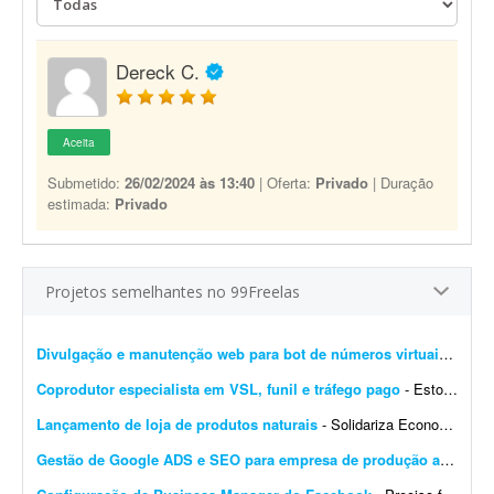
Dereck C.
Aceita
Submetido:
26/02/2024 às 13:40
| Oferta:
Privado
| Duração
estimada:
Privado
Projetos semelhantes no 99Freelas
Divulgação e manutenção web para bot de números virtuais (Telegram e web)
Coprodutor especialista em VSL, funil e tráfego pago
- Estou procurando um coprodutor com experiência comprovada em produtos digitais, que saiba estruturar e colocar para funcionar um funil de vendas completo - do anúncio até a comp...
Lançamento de loja de produtos naturais
- Solidariza Economia solidária é um jeito diferente de produzir, vender, comprar e trocar o que é preciso para viver: sem explorar os outros, sem buscar vantagem indevida e sem...
Gestão de Google ADS e SEO para empresa de produção audiovisual