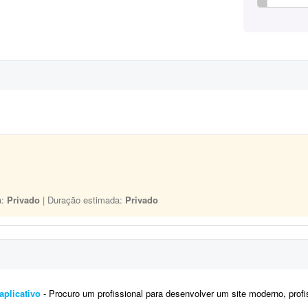
a:
Privado
| Duração estimada:
Privado
aplicativo
- Procuro um profissional para desenvolver um site moderno, profissional e responsivo para o aplicativo Alô Diária