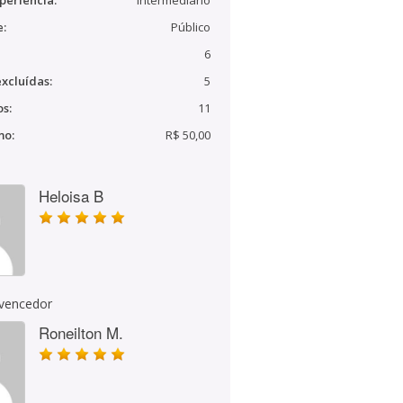
periência:
Intermediário
e:
Público
6
xcluídas:
5
s:
11
mo:
R$ 50,00
Heloisa B
 vencedor
Roneilton M.