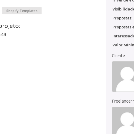
Nível de ex
Visibilidad
Shopify Templates
Propostas:
projeto:
Propostas e
:49
Interessado
Valor Míni
Cliente
Freelancer